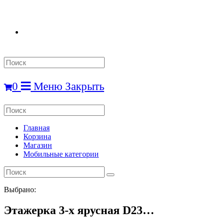
Search
this
website
0
Меню
Закрыть
Search
this
website
Главная
Корзина
Магазин
Мобильные категории
Выбрано:
Этажерка 3-х ярусная D23…