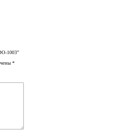
UDO-1003”
ечены
*