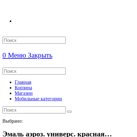
Search
this
website
0
Меню
Закрыть
Search
this
website
Главная
Корзина
Магазин
Мобильные категории
Выбрано:
Эмаль аэроз. универс. красная…