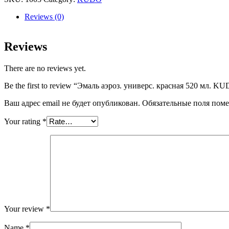
красная
520
Reviews (0)
мл.
KUDO-
1003
Reviews
quantity
There are no reviews yet.
Be the first to review “Эмаль аэроз. универс. красная 520 мл. K
Ваш адрес email не будет опубликован.
Обязательные поля пом
Your rating
*
Your review
*
Name
*