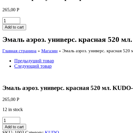
265,00
Р
Эмаль
аэроз.
Add to cart
универс.
красная
Эмаль аэроз. универс. красная 520 м
520
мл.
Главная страница
»
Магазин
»
Эмаль аэроз. универс. красная 520
KUDO-
1003
Предыдущий товар
quantity
Следующий товар
Эмаль аэроз. универс. красная 520 мл. KUDO
265,00
Р
12 in stock
Эмаль
аэроз.
Add to cart
универс.
SKU:
1003
Category:
KUDO