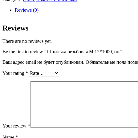
12*1000,
оц
Reviews (0)
quantity
Reviews
There are no reviews yet.
Be the first to review “Шпилька резьбовая М 12*1000, оц”
Ваш адрес email не будет опубликован.
Обязательные поля пом
Your rating
*
Your review
*
Name
*