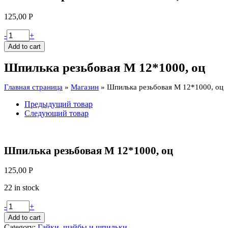
125,00
Р
Шпилька
-
+
резьбовая
Add to cart
М
12*1000,
Шпилька резьбовая М 12*1000, оц
оц
quantity
Главная страница
»
Магазин
»
Шпилька резьбовая М 12*1000, оц
Предыдущий товар
Следующий товар
Шпилька резьбовая М 12*1000, оц
125,00
Р
22 in stock
Шпилька
-
+
резьбовая
Add to cart
М
Category:
Гайки, шайбы и шпильки