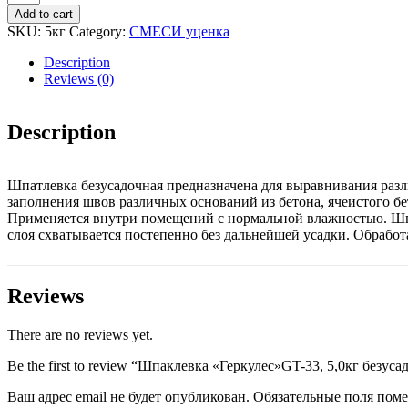
"Геркулес"GT-
Add to cart
33,
SKU:
5кг
Category:
СМЕСИ уценка
5,0кг
безусадочная
Description
quantity
Reviews (0)
Description
Шпатлевка безусадочная предназначена для выравнивания разл
заполнения швов различных оснований из бетона, ячеистого б
Применяется внутри помещений с нормальной влажностью. Шпа
слоя схватывается постепенно без дальнейшей усадки. Обраб
Reviews
There are no reviews yet.
Be the first to review “Шпаклевка «Геркулес»GT-33, 5,0кг безуса
Ваш адрес email не будет опубликован.
Обязательные поля пом