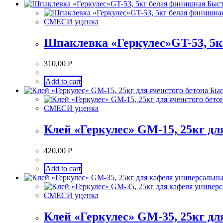
Быст
СМЕСИ уценка
Шпаклевка «Геркулес»GT-53, 5
310,00
Р
Add to cart
Быс
СМЕСИ уценка
Клей «Геркулес» GM-15, 25кг дл
420,00
Р
Add to cart
СМЕСИ уценка
Клей «Геркулес» GM-35, 25кг д