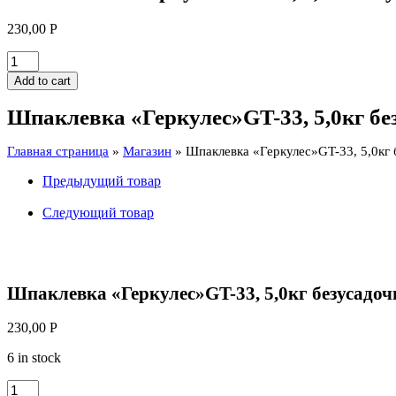
230,00
Р
Шпаклевка
"Геркулес"GT-
Add to cart
33,
5,0кг
Шпаклевка «Геркулес»GT-33, 5,0кг бе
безусадочная
quantity
Главная страница
»
Магазин
»
Шпаклевка «Геркулес»GT-33, 5,0кг 
Предыдущий товар
Следующий товар
Шпаклевка «Геркулес»GT-33, 5,0кг безусадоч
230,00
Р
6 in stock
Шпаклевка