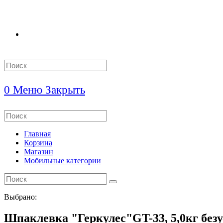
Search
this
website
0
Меню
Закрыть
Search
this
website
Главная
Корзина
Магазин
Мобильные категории
Выбрано:
Шпаклевка "Геркулес"GT-33, 5,0кг без