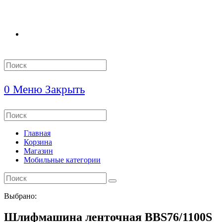
Search
this
website
0
Меню
Закрыть
Search
this
website
Главная
Корзина
Магазин
Мобильные категории
Выбрано:
Шлифмашина ленточная BBS76/1100S