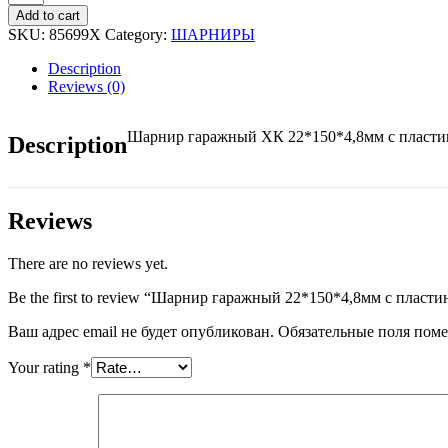
гаражный
Add to cart
22*150*4,8мм
SKU:
85699Х
Category:
ШАРНИРЫ
с
пластинами
Description
,
Reviews (0)
шайба
quantity
Шарнир гаражный ХК 22*150*4,8мм с пласти
Description
Reviews
There are no reviews yet.
Be the first to review “Шарнир гаражный 22*150*4,8мм с пласти
Ваш адрес email не будет опубликован.
Обязательные поля пом
Your rating
*