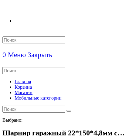
Search
this
website
0
Меню
Закрыть
Search
this
website
Главная
Корзина
Магазин
Мобильные категории
Выбрано:
Шарнир гаражный 22*150*4,8мм с…