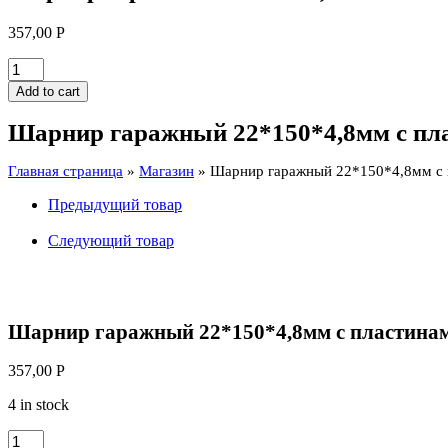
357,00
Р
Шарнир
гаражный
Add to cart
22*150*4,8мм
с
Шарнир гаражный 22*150*4,8мм с пла
пластинами
,
Главная страница
»
Магазин
»
Шарнир гаражный 22*150*4,8мм с 
шайба
quantity
Предыдущий товар
Следующий товар
Шарнир гаражный 22*150*4,8мм с пластинам
357,00
Р
4 in stock
Шарнир