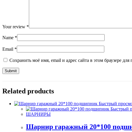
Your review
*
Name
*
Email
*
Сохранить моё имя, email и адрес сайта в этом браузере д
Related products
Быстрый просм
Быстрый п
ШАРНИРЫ
Шарнир гаражный 20*100 подш