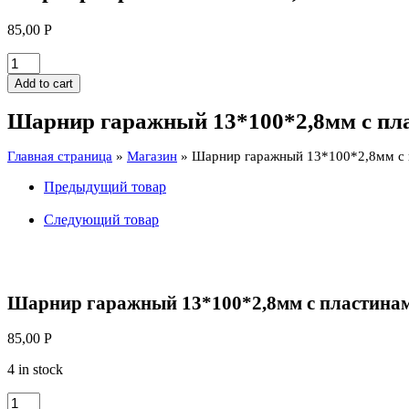
85,00
Р
Шарнир
гаражный
Add to cart
13*100*2,8мм
с
Шарнир гаражный 13*100*2,8мм с пла
пластинами
,
Главная страница
»
Магазин
»
Шарнир гаражный 13*100*2,8мм с 
шайба
quantity
Предыдущий товар
Следующий товар
Шарнир гаражный 13*100*2,8мм с пластинам
85,00
Р
4 in stock
Шарнир