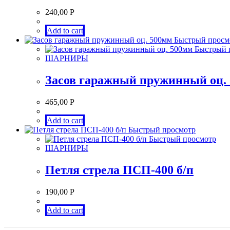
240,00
Р
Add to cart
Быстрый просм
Быстрый 
ШАРНИРЫ
Засов гаражный пружинный оц.
465,00
Р
Add to cart
Быстрый просмотр
Быстрый просмотр
ШАРНИРЫ
Петля стрела ПСП-400 б/п
190,00
Р
Add to cart