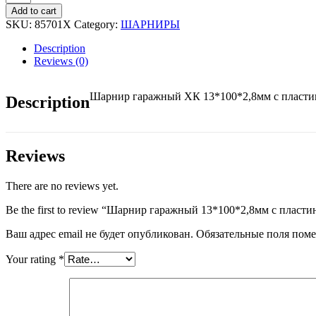
гаражный
Add to cart
13*100*2,8мм
SKU:
85701Х
Category:
ШАРНИРЫ
с
пластинами
Description
,
Reviews (0)
шайба
quantity
Шарнир гаражный ХК 13*100*2,8мм с пласти
Description
Reviews
There are no reviews yet.
Be the first to review “Шарнир гаражный 13*100*2,8мм с пласти
Ваш адрес email не будет опубликован.
Обязательные поля пом
Your rating
*