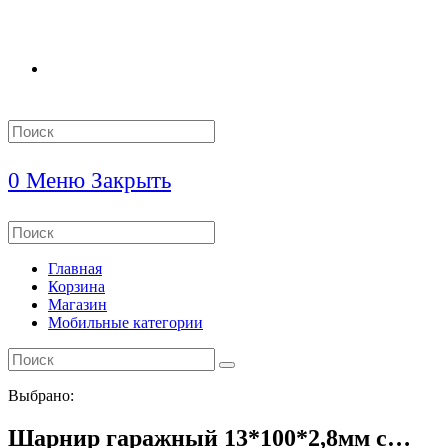
Search
this
website
0
Меню
Закрыть
Search
this
website
Главная
Корзина
Магазин
Мобильные категории
Выбрано:
Шарнир гаражный 13*100*2,8мм с…