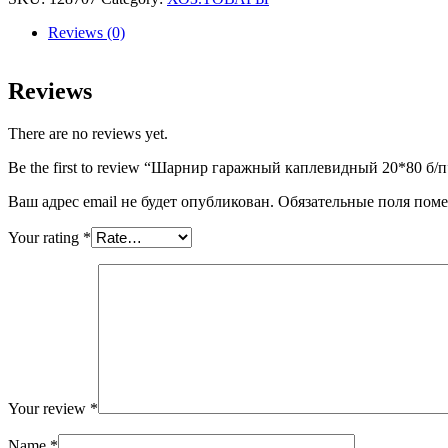
20*80
б/
Reviews (0)
п
quantity
Reviews
There are no reviews yet.
Be the first to review “Шарнир гаражный каплевидный 20*80 б/п
Ваш адрес email не будет опубликован.
Обязательные поля пом
Your rating
*
Your review
*
Name
*