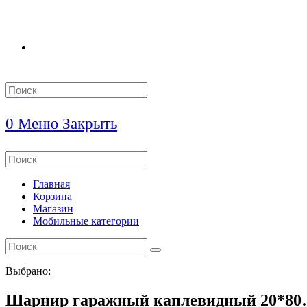
Search
this
website
0
Меню
Закрыть
Search
this
website
Главная
Корзина
Магазин
Мобильные категории
Выбрано:
Шарнир гаражный каплевидный 20*8