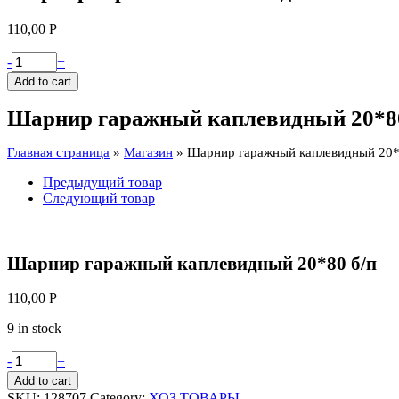
110,00
Р
Шарнир
-
+
гаражный
Add to cart
каплевидный
20*80
Шарнир гаражный каплевидный 20*80
б/
п
Главная страница
»
Магазин
»
Шарнир гаражный каплевидный 20*
quantity
Предыдущий товар
Следующий товар
Шарнир гаражный каплевидный 20*80 б/п
110,00
Р
9 in stock
Шарнир
-
+
гаражный
Add to cart
каплевидный
SKU:
128707
Category:
ХОЗ.ТОВАРЫ