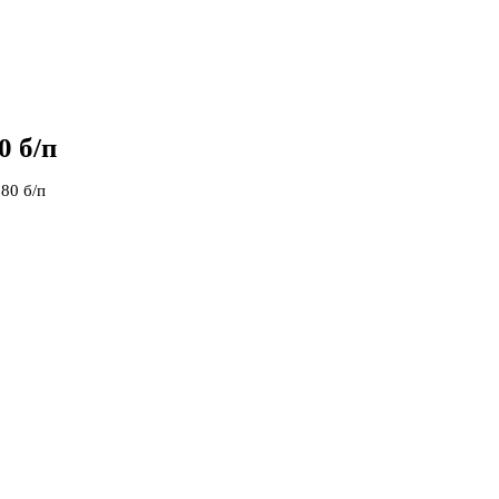
 б/п
80 б/п