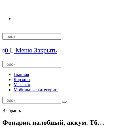
Search
this
website
0
Меню
Закрыть
Search
this
website
Главная
Корзина
Магазин
Мобильные категории
Выбрано:
Фонарик налобный, аккум. Т6…