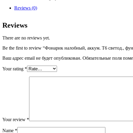
Т6
светод.,
Reviews (0)
функция
зум,3
реж.
Reviews
200лм
Sturm
There are no reviews yet.
quantity
Be the first to review “Фонарик налобный, аккум. Т6 светод., ф
Ваш адрес email не будет опубликован.
Обязательные поля пом
Your rating
*
Your review
*
Name
*