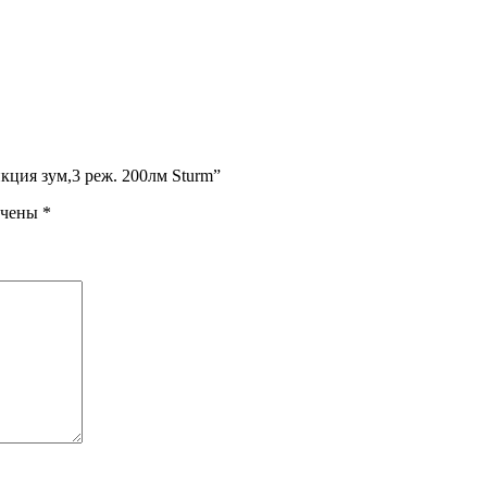
ункция зум,3 реж. 200лм Sturm”
ечены
*