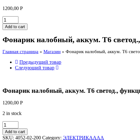
1200,00
Р
Фонарик
налобный,
Add to cart
аккум.
Т6
Фонарик налобный, аккум. Т6 светод.,
светод.,
функция
Главная страница
»
Магазин
»
Фонарик налобный, аккум. Т6 свето
зум,3
реж.
Предыдущий товар
200лм
Следующий товар
Sturm
quantity
Фонарик налобный, аккум. Т6 светод., функц
1200,00
Р
2 in stock
Фонарик
налобный,
Add to cart
аккум.
SKU:
4052-02-200
Category:
ЭЛЕКТРИКАААА