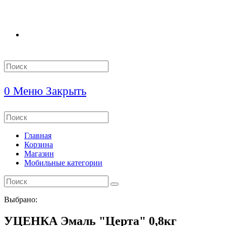
Search
this
website
0
Меню
Закрыть
Search
this
website
Главная
Корзина
Магазин
Мобильные категории
Выбрано:
УЦЕНКА Эмаль "Церта" 0,8кг