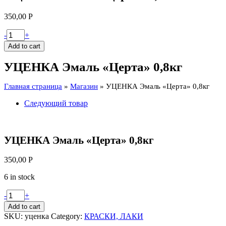
350,00
Р
УЦЕНКА
-
+
Эмаль
Add to cart
"Церта"
0,8кг
УЦЕНКА Эмаль «Церта» 0,8кг
quantity
Главная страница
»
Магазин
»
УЦЕНКА Эмаль «Церта» 0,8кг
Следующий товар
УЦЕНКА Эмаль «Церта» 0,8кг
350,00
Р
6 in stock
УЦЕНКА
-
+
Эмаль
Add to cart
"Церта"
SKU:
уценка
Category:
КРАСКИ, ЛАКИ
0,8кг