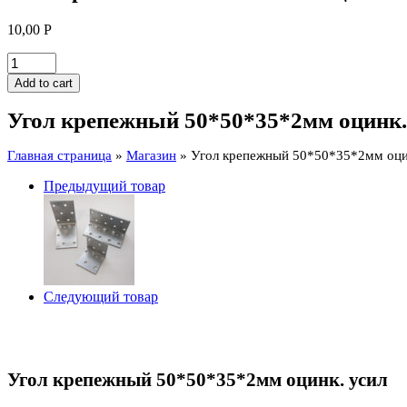
10,00
Р
Угол
крепежный
Add to cart
50*50*35*2мм
оцинк.
Угол крепежный 50*50*35*2мм оцинк.
усил
quantity
Главная страница
»
Магазин
»
Угол крепежный 50*50*35*2мм оци
Предыдущий товар
Следующий товар
Угол крепежный 50*50*35*2мм оцинк. усил