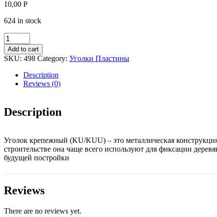
10,00
Р
624 in stock
Угол
крепежный
Add to cart
50*50*35*2мм
SKU:
498
Category:
Уголки Пластины
оцинк.
усил
Description
quantity
Reviews (0)
Description
Уголок крепежный (KU/KUU) – это металлическая конструкция 
строительстве она чаще всего используют для фиксации деревя
будущей постройки
Reviews
There are no reviews yet.