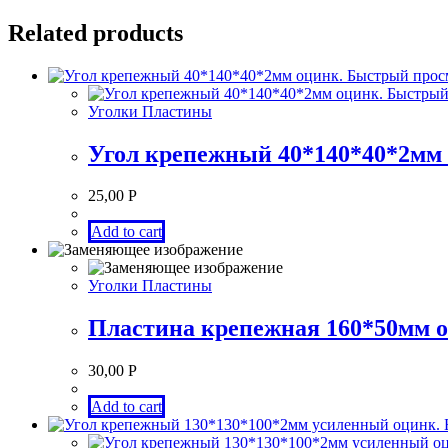
Related products
Быстрый прос
Быстрый
Уголки Пластины
Угол крепежный 40*140*40*2мм 
25,00
Р
Add to cart
Уголки Пластины
Пластина крепежная 160*50мм 
30,00
Р
Add to cart