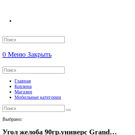
Search
this
website
0
Меню
Закрыть
Search
this
website
Главная
Корзина
Магазин
Мобильные категории
Выбрано:
Угол желоба 90гр.универс Grand…