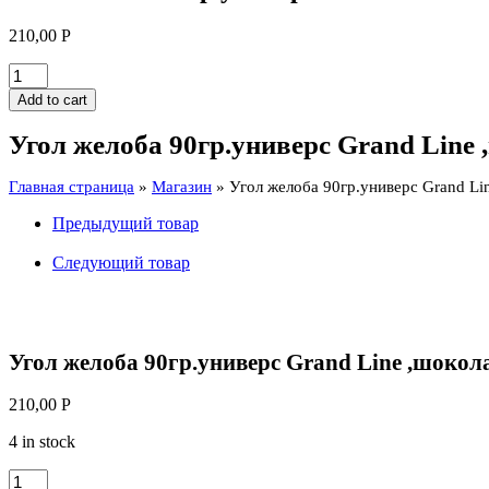
210,00
Р
Угол
желоба
Add to cart
90гр.универс
Grand
Угол желоба 90гр.универс Grand Line
Line
,шоколад
Главная страница
»
Магазин
»
Угол желоба 90гр.универс Grand Li
quantity
Предыдущий товар
Следующий товар
Угол желоба 90гр.универс Grand Line ,шокол
210,00
Р
4 in stock
Угол