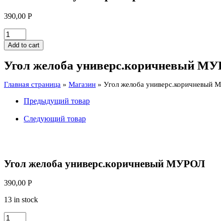
390,00
Р
Угол
желоба
Add to cart
универс.коричневый
МУРОЛ
Угол желоба универс.коричневый М
quantity
Главная страница
»
Магазин
»
Угол желоба универс.коричневый
Предыдущий товар
Следующий товар
Угол желоба универс.коричневый МУРОЛ
390,00
Р
13 in stock
Угол