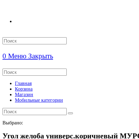
Search
this
website
0
Меню
Закрыть
Search
this
website
Главная
Корзина
Магазин
Мобильные категории
Выбрано:
Угол желоба универс.коричневый МУ