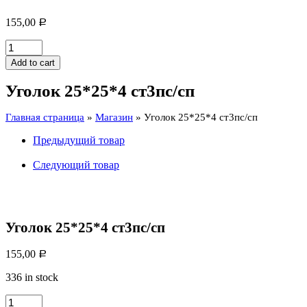
155,00
Р
Уголок
25*25*4
Add to cart
ст3пс/
сп
Уголок 25*25*4 ст3пс/сп
quantity
Главная страница
»
Магазин
»
Уголок 25*25*4 ст3пс/сп
Предыдущий товар
Следующий товар
Уголок 25*25*4 ст3пс/сп
155,00
Р
336 in stock
Уголок