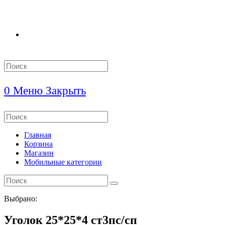
Search
this
website
0
Меню
Закрыть
Search
this
website
Главная
Корзина
Магазин
Мобильные категории
Выбрано:
Уголок 25*25*4 ст3пс/сп