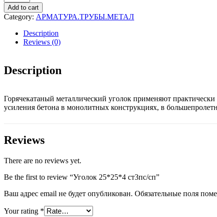
25*25*4
Add to cart
ст3пс/
Category:
АРМАТУРА.ТРУБЫ.МЕТАЛ
сп
quantity
Description
Reviews (0)
Description
Горячекатаный металлический уголок применяют практически в
усиления бетона в монолитных конструкциях, в большепролетн
Reviews
There are no reviews yet.
Be the first to review “Уголок 25*25*4 ст3пс/сп”
Ваш адрес email не будет опубликован.
Обязательные поля пом
Your rating
*