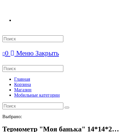
Search
this
website
0
Меню
Закрыть
Search
this
website
Главная
Корзина
Магазин
Мобильные категории
Выбрано:
Термометр "Моя банька" 14*14*2…