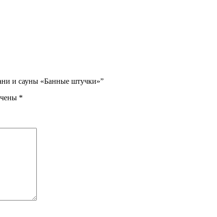
 бани и сауны «Банные штучки»”
ечены
*