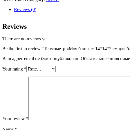
14*14*2
см
Reviews (0)
для
бани
и
Reviews
сауны
"Банные
There are no reviews yet.
штучки"
quantity
Be the first to review “Термометр «Моя банька» 14*14*2 см для
Ваш адрес email не будет опубликован.
Обязательные поля пом
Your rating
*
Your review
*
Name
*