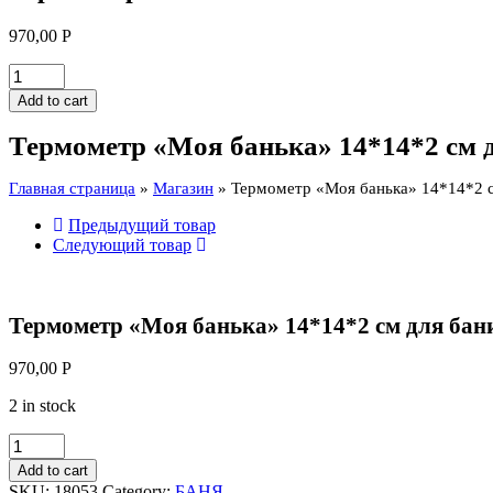
970,00
Р
Термометр
"Моя
Add to cart
банька"
14*14*2
Термометр «Моя банька» 14*14*2 см 
см
для
Главная страница
»
Магазин
»
Термометр «Моя банька» 14*14*2 с
бани
и
Предыдущий товар
сауны
Следующий товар
"Банные
штучки"
quantity
Термометр «Моя банька» 14*14*2 см для бан
970,00
Р
2 in stock
Термометр
"Моя
Add to cart
банька"
SKU:
18053
Category:
БАНЯ