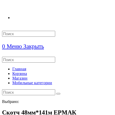
Search
this
website
0
Меню
Закрыть
Search
this
website
Главная
Корзина
Магазин
Мобильные категории
Выбрано:
Скотч 48мм*141м ЕРМАК