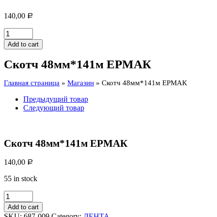
140,00
Р
Скотч
48мм*141м
Add to cart
ЕРМАК
quantity
Скотч 48мм*141м ЕРМАК
Главная страница
»
Магазин
»
Скотч 48мм*141м ЕРМАК
Предыдущий товар
Следующий товар
Скотч 48мм*141м ЕРМАК
140,00
Р
55 in stock
Скотч
48мм*141м
Add to cart
ЕРМАК
SKU:
687-009
Category:
ЛЕНТА