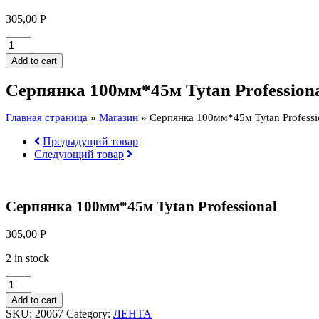
305,00
Р
Серпянка
100мм*45м
Add to cart
Tytan
Professional
Серпянка 100мм*45м Tytan Profession
quantity
Главная страница
»
Магазин
»
Серпянка 100мм*45м Tytan Professi
Предыдущий товар
Следующий товар
Серпянка 100мм*45м Tytan Professional
305,00
Р
2 in stock
Серпянка
100мм*45м
Add to cart
Tytan
SKU:
20067
Category:
ЛЕНТА