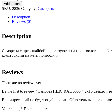
ПШС
Add to cart
RAL
SKU:
2836
Category:
Саморезы
6005
4,2х16
Description
сверло
Reviews (0)
т.зеленый
quantity
Description
Саморезы с прессшайбой используются на производстве и в бы
конструкции из металлопрофиля.
Reviews
There are no reviews yet.
Be the first to review “Саморез ПШС RAL 6005 4,2х16 сверло т.
Ваш адрес email не будет опубликован.
Обязательные поля пом
Your rating
*