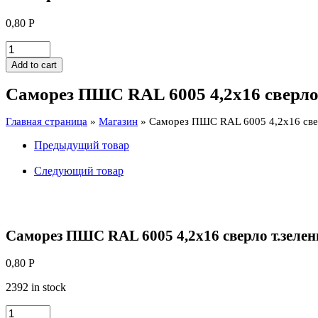
0,80
Р
Саморез
ПШС
Add to cart
RAL
6005
Саморез ПШС RAL 6005 4,2х16 сверло
4,2х16
сверло
Главная страница
»
Магазин
»
Саморез ПШС RAL 6005 4,2х16 све
т.зеленый
quantity
Предыдущий товар
Следующий товар
Саморез ПШС RAL 6005 4,2х16 сверло т.зеле
0,80
Р
2392 in stock
Саморез