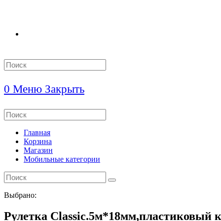
Search
this
website
0
Меню
Закрыть
Search
this
website
Главная
Корзина
Магазин
Мобильные категории
Выбрано:
Рулетка Classic.5м*18мм,пластиковый 