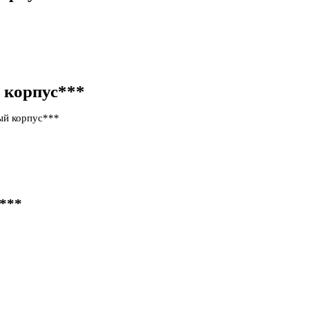
 корпус***
ый корпус***
с***