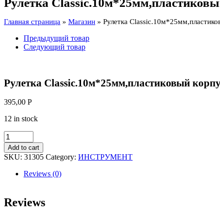
Рулетка Classic.10м*25мм,пластиковы
Главная страница
»
Магазин
»
Рулетка Classic.10м*25мм,пластик
Предыдущий товар
Следующий товар
Рулетка Classic.10м*25мм,пластиковый корп
395,00
Р
12 in stock
Рулетка
Classic.10м*25мм,пластиковый
Add to cart
корпус***
SKU:
31305
Category:
ИНСТРУМЕНТ
quantity
Reviews (0)
Reviews