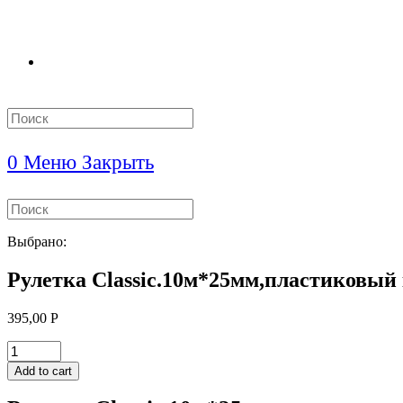
Search
this
website
0
Меню
Закрыть
Search
this
website
Выбрано:
Рулетка Classic.10м*25мм,пластиковый
395,00
Р
Рулетка
Classic.10м*25мм,пластиковый
Add to cart
корпус***
quantity