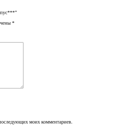
рпус***”
ечены
*
ля последующих моих комментариев.