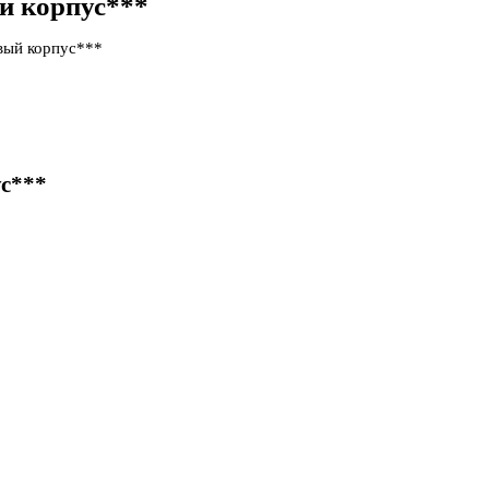
й корпус***
овый корпус***
ус***