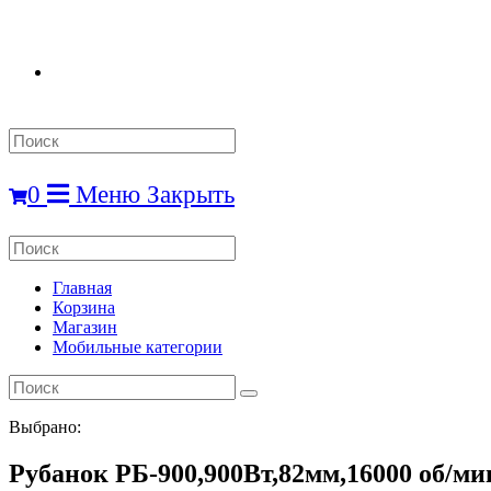
Search
this
website
0
Меню
Закрыть
Search
this
website
Главная
Корзина
Магазин
Мобильные категории
Выбрано:
Рубанок РБ-900,900Вт,82мм,16000 об/ми