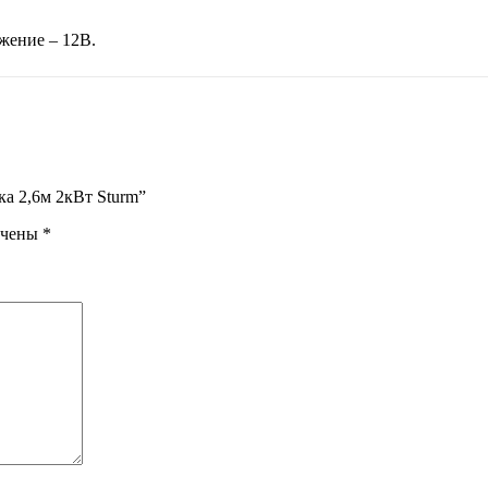
яжение – 12В.
ка 2,6м 2кВт Sturm”
ечены
*