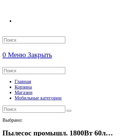
Search
this
website
0
Меню
Закрыть
Search
this
website
Главная
Корзина
Магазин
Мобильные категории
Выбрано:
Пылесос промышл. 1800Вт 60л…