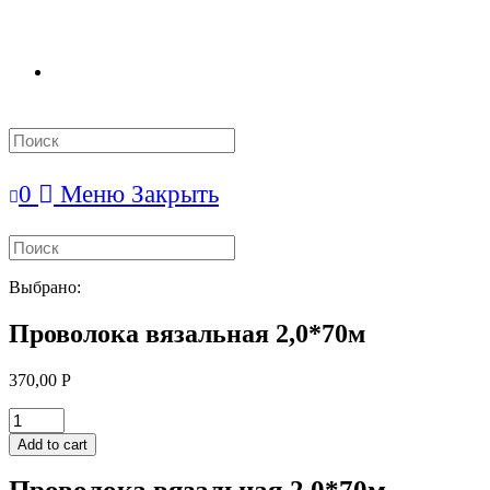
Search
this
website
0
Меню
Закрыть
Search
this
website
Выбрано:
Проволока вязальная 2,0*70м
370,00
Р
Проволока
вязальная
Add to cart
2,0*70м
quantity
Проволока вязальная 2,0*70м