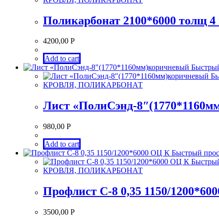
Поликарбонат 2100*6000 толщ 4 
4200,00
Р
Add to cart
Быстрый
Бы
КРОВЛЯ, ПОЛИКАРБОНАТ
Лист «ПолиСэнд-8″(1770*1160м
980,00
Р
Add to cart
Быстрый про
Быстрый
КРОВЛЯ, ПОЛИКАРБОНАТ
Профлист С-8 0,35 1150/1200*60
3500,00
Р