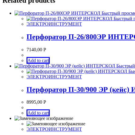
Related products
Быстрый просм
Быстрый 
ЭЛЕКТРОИНСТРУМЕНТ
Перфоратор П-26/800ЭР ИНТЕ
7140,00
Р
Add to cart
Быстрый
Быс
ЭЛЕКТРОИНСТРУМЕНТ
Перфоратор П-30/900 ЭР (кейс
8995,00
Р
Add to cart
ЭЛЕКТРОИНСТРУМЕНТ