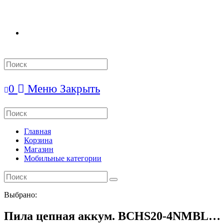
Search
this
website
0
Меню
Закрыть
Search
this
website
Главная
Корзина
Магазин
Мобильные категории
Выбрано:
Пила цепная аккум. BCHS20-4NMBL…