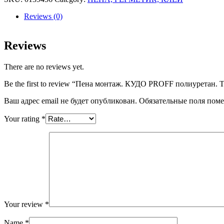
PROFF
полиуретан.
Reviews (0)
TREND
WINDOW
60
Reviews
1000мл
/12шт
There are no reviews yet.
KUPTW10S60
quantity
Be the first to review “Пена монтаж. КУДО PROFF полиуре
Ваш адрес email не будет опубликован.
Обязательные поля пом
Your rating
*
Your review
*
Name
*