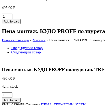
495,00
Р
Пена
монтаж.
Add to cart
КУДО
PROFF
Пена монтаж. КУДО PROFF полиуре
полиуретан.
TREND
Главная страница
»
Магазин
»
Пена монтаж. КУДО PROFF полиу
WINDOW
60
Предыдущий товар
1000мл
Следующий товар
/12шт
KUPTW10S60
quantity
Пена монтаж. КУДО PROFF полиуретан. T
495,00
Р
42 in stock
Пена
монтаж.
Add to cart
КУДО
SKU:
0139456
Category:
ПЕНА, ГЕРМЕТИК, КЛЕЙ