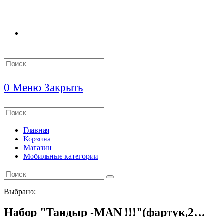
Search
this
website
0
Меню
Закрыть
Search
this
website
Главная
Корзина
Магазин
Мобильные категории
Выбрано:
Набор "Тандыр -MAN !!!"(фартук,2…