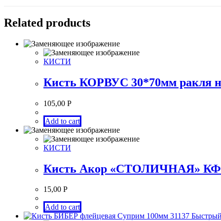
Related products
КИСТИ
Кисть КОРВУС 30*70мм ракля н
105,00
Р
Add to cart
КИСТИ
Кисть Акор «СТОЛИЧНАЯ» КФ 2
15,00
Р
Add to cart
Быстрый