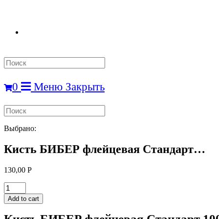
Search
this
website
0
Меню
Закрыть
Search
this
website
Выбрано:
Кисть БИБЕР флейцевая Стандарт…
130,00
Р
Кисть
БИБЕР
Add to cart
флейцевая
Стандарт
Кисть БИБЕР флейцевая Стандарт 100