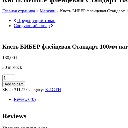
100мм
натур
Главная страница
»
Магазин
»
Кисть БИБЕР флейцевая Стандарт 
31127
quantity
Предыдущий товар
Следующий товар
Кисть БИБЕР флейцевая Стандарт 100мм нат
130,00
Р
30 in stock
Кисть
БИБЕР
Add to cart
флейцевая
SKU:
31127
Category:
КИСТИ
Стандарт
100мм
Reviews (0)
натур
31127
quantity
Reviews