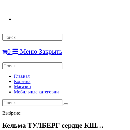
Search
this
website
0
Меню
Закрыть
Search
this
website
Главная
Корзина
Магазин
Мобильные категории
Выбрано:
Кельма ТУЛБЕРГ сердце КШ…