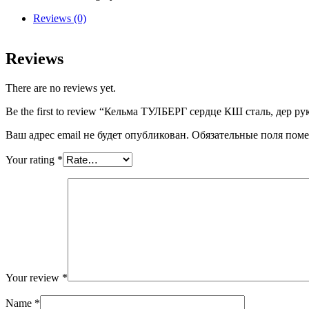
КШ
сталь,
Reviews (0)
дер
рук
quantity
Reviews
There are no reviews yet.
Be the first to review “Кельма ТУЛБЕРГ сердце КШ сталь, дер ру
Ваш адрес email не будет опубликован.
Обязательные поля пом
Your rating
*
Your review
*
Name
*