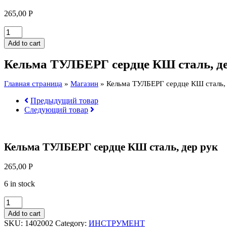
265,00
Р
Кельма
ТУЛБЕРГ
Add to cart
сердце
КШ
Кельма ТУЛБЕРГ сердце КШ сталь, де
сталь,
дер
Главная страница
»
Магазин
»
Кельма ТУЛБЕРГ сердце КШ сталь, 
рук
quantity
Предыдущий товар
Следующий товар
Кельма ТУЛБЕРГ сердце КШ сталь, дер рук
265,00
Р
6 in stock
Кельма
ТУЛБЕРГ
Add to cart
сердце
SKU:
1402002
Category:
ИНСТРУМЕНТ