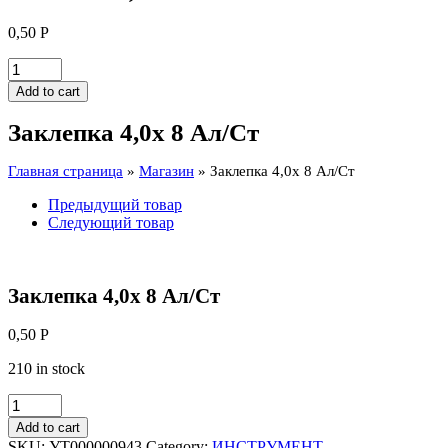
0,50
Р
Заклепка
4,0х
Add to cart
8
Ал/
Заклепка 4,0х 8 Ал/Ст
Ст
quantity
Главная страница
»
Магазин
»
Заклепка 4,0х 8 Ал/Ст
Предыдущий товар
Следующий товар
Заклепка 4,0х 8 Ал/Ст
0,50
Р
210 in stock
Заклепка
4,0х
Add to cart
8
SKU:
УТ000000943
Category:
ИНСТРУМЕНТ