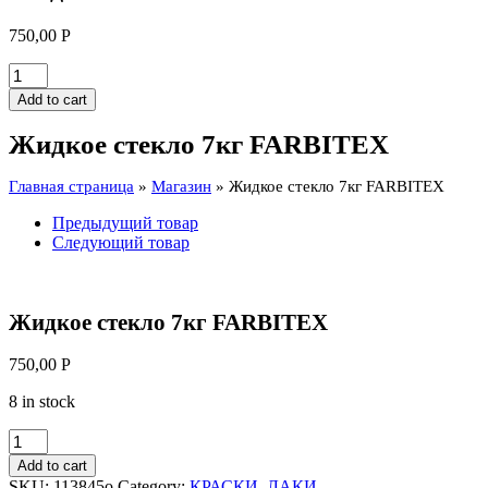
750,00
Р
Жидкое
стекло
Add to cart
7кг
FARBITEX
Жидкое стекло 7кг FARBITEX
quantity
Главная страница
»
Магазин
»
Жидкое стекло 7кг FARBITEX
Предыдущий товар
Следующий товар
Жидкое стекло 7кг FARBITEX
750,00
Р
8 in stock
Жидкое
стекло
Add to cart
7кг
SKU:
113845о
Category:
КРАСКИ, ЛАКИ