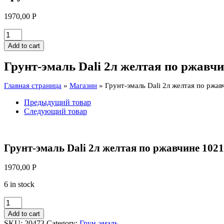
1970,00
Р
Грунт-
эмаль
Add to cart
Dali
2л
Грунт-эмаль Dali 2л желтая по ржавчи
желтая
по
Главная страница
»
Магазин
»
Грунт-эмаль Dali 2л желтая по ржав
ржавчине
1021
Предыдущий товар
quantity
Следующий товар
Грунт-эмаль Dali 2л желтая по ржавчине 1021
1970,00
Р
6 in stock
Грунт-
эмаль
Add to cart
Dali
SKU:
20473
Category:
Грун-эмаль