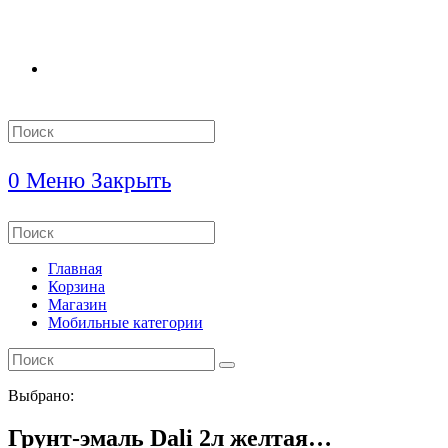
Search
this
website
0
Меню
Закрыть
Search
this
website
Главная
Корзина
Магазин
Мобильные категории
Выбрано:
Грунт-эмаль Dali 2л желтая…