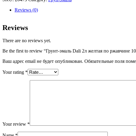
2л
желтая
Reviews (0)
по
ржавчине
1021
Reviews
quantity
There are no reviews yet.
Be the first to review “Грунт-эмаль Dali 2л желтая по ржавчине 1
Ваш адрес email не будет опубликован.
Обязательные поля пом
Your rating
*
Your review
*
Name
*