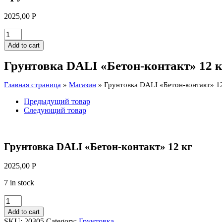
2025,00
Р
Грунтовка
DALI
Add to cart
"Бетон-
контакт"
Грунтовка DALI «Бетон-контакт» 12 к
12
кг
Главная страница
»
Магазин
»
Грунтовка DALI «Бетон-контакт» 12
quantity
Предыдущий товар
Следующий товар
Грунтовка DALI «Бетон-контакт» 12 кг
2025,00
Р
7 in stock
Грунтовка
DALI
Add to cart
"Бетон-
SKU:
20305
Category:
Грунтовка