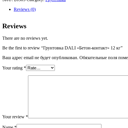
контакт"
12
Reviews (0)
кг
quantity
Reviews
There are no reviews yet.
Be the first to review “Грунтовка DALI «Бетон-контакт» 12 кг”
Ваш адрес email не будет опубликован.
Обязательные поля пом
Your rating
*
Your review
*
Name
*