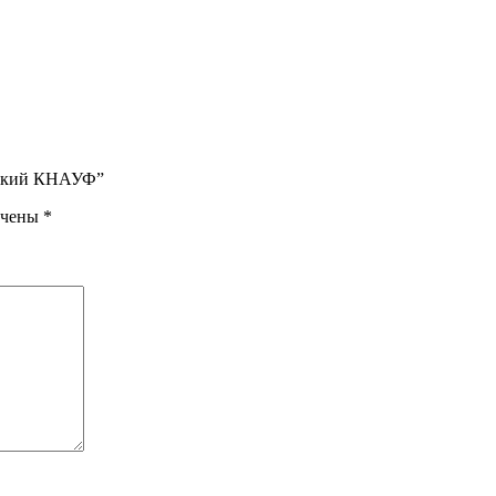
тойкий КНАУФ”
ечены
*