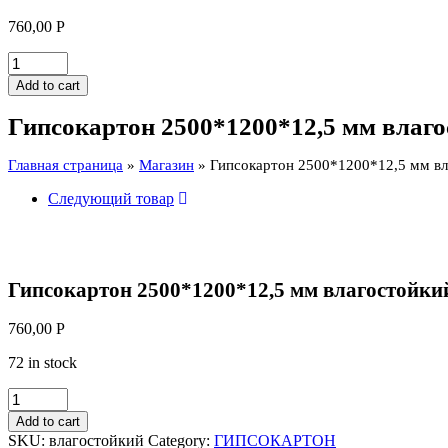
760,00
Р
Гипсокартон
2500*1200*12,5
Add to cart
мм
влагостойкий
Гипсокартон 2500*1200*12,5 мм вла
КНАУФ
quantity
Главная страница
»
Магазин
»
Гипсокартон 2500*1200*12,5 мм 
Следующий товар
Гипсокартон 2500*1200*12,5 мм влагостойк
760,00
Р
72 in stock
Гипсокартон
2500*1200*12,5
Add to cart
мм
SKU:
влагостойкий
Category:
ГИПСОКАРТОН