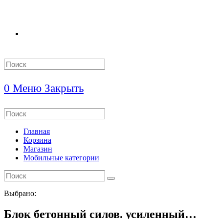
Search
this
website
0
Меню
Закрыть
Search
this
website
Главная
Корзина
Магазин
Мобильные категории
Выбрано:
Блок бетонный силов. усиленный…