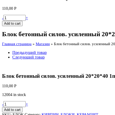
110,00
Р
Блок
-
+
бетонный
Add to cart
силов.
усиленный
Блок бетонный силов. усиленный 20*2
20*20*40
1под/60шт
Главная страница
»
Магазин
»
Блок бетонный силов. усиленный 2
4-
х
Предыдущий товар
кам
Следующий товар
quantity
Блок бетонный силов. усиленный 20*20*40 1п
110,00
Р
12004 in stock
Блок
-
+
бетонный
Add to cart
силов.
SKU:
БЛОК
Category:
КИРПИЧ, БЛОКИ, КЕРАМЗИТ