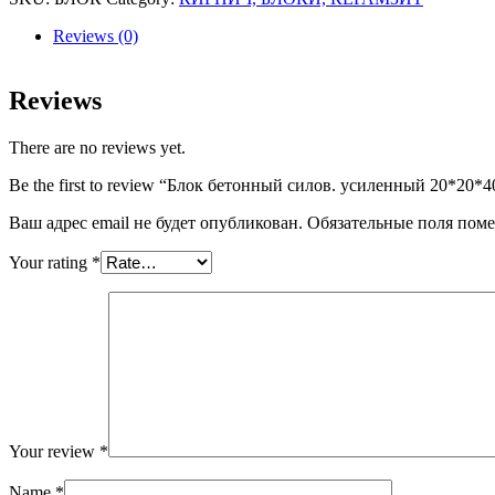
усиленный
20*20*40
Reviews (0)
1под/60шт
4-
х
Reviews
кам
quantity
There are no reviews yet.
Be the first to review “Блок бетонный силов. усиленный 20*20*
Ваш адрес email не будет опубликован.
Обязательные поля пом
Your rating
*
Your review
*
Name
*