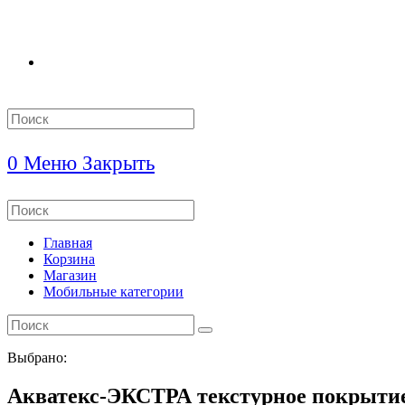
Search
this
website
0
Меню
Закрыть
Search
this
website
Главная
Корзина
Магазин
Мобильные категории
Выбрано:
Акватекс-ЭКСТРА текстурное покрыти