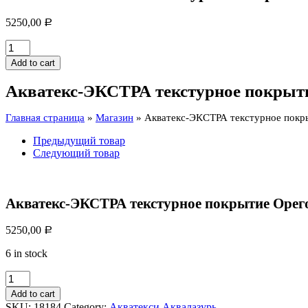
5250,00
Р
Акватекс-
ЭКСТРА
Add to cart
текстурное
покрытие
Акватекс-ЭКСТРА текстурное покрыти
Орегон
9л
Главная страница
»
Магазин
»
Акватекс-ЭКСТРА текстурное покр
quantity
Предыдущий товар
Следующий товар
Акватекс-ЭКСТРА текстурное покрытие Орег
5250,00
Р
6 in stock
Акватекс-
ЭКСТРА
Add to cart
текстурное
SKU:
18184
Category:
Акватекси Аквалазурь