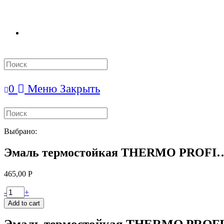
Search
this
website
0
Меню
Закрыть
Search
this
website
Выбрано:
Эмаль термостойкая THERMO PROFI
465,00
Р
Эмаль
-
+
термостойкая
Add to cart
THERMO
PROFI
Эмаль термостойкая THERMO PROFI 