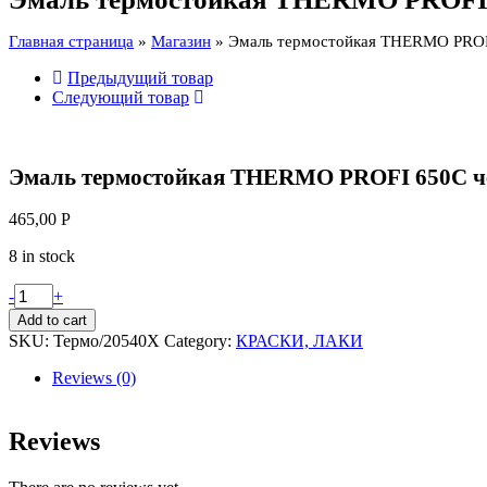
650С
черная
Главная страница
»
Магазин
»
Эмаль термостойкая THERMO PROFI
0.5
quantity
Предыдущий товар
Следующий товар
Эмаль термостойкая THERMO PROFI 650С че
465,00
Р
8 in stock
Эмаль
-
+
термостойкая
Add to cart
THERMO
SKU:
Термо/20540Х
Category:
КРАСКИ, ЛАКИ
PROFI
650С
Reviews (0)
черная
0.5
quantity
Reviews