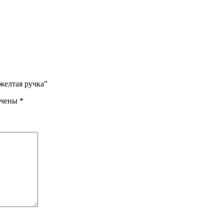
желтая ручка”
ечены
*