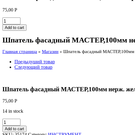
75,00
Р
Шпатель
фасадный
Add to cart
МАСТЕР,100мм
нерж.
Шпатель фасадный МАСТЕР,100мм не
желтая
ручка
Главная страница
»
Магазин
»
Шпатель фасадный МАСТЕР,100мм н
quantity
Предыдущий товар
Следующий товар
Шпатель фасадный МАСТЕР,100мм нерж. жел
75,00
Р
14 in stock
Шпатель
фасадный
Add to cart
МАСТЕР,100мм
SKU:
35174
Category:
ИНСТРУМЕНТ