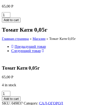
65,00
Р
Томат
Катя
Add to cart
0,05г
quantity
Томат Катя 0,05г
Главная страница
»
Магазин
»
Томат Катя 0,05г
Предыдущий товар
Следующий товар
Томат Катя 0,05г
65,00
Р
4 in stock
Томат
Катя
Add to cart
0,05г
SKU:
049837
Category:
САД-ОГОРОД