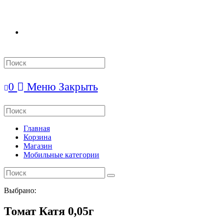
Search
this
website
0
Меню
Закрыть
Search
this
website
Главная
Корзина
Магазин
Мобильные категории
Выбрано:
Томат Катя 0,05г