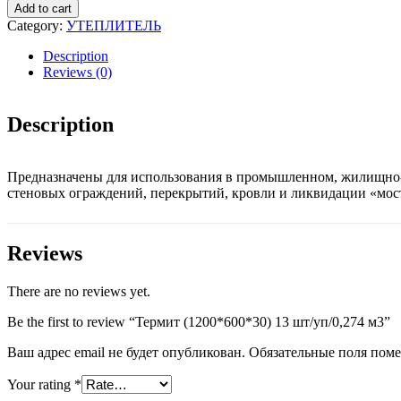
(1200*600*30)
Add to cart
13
Category:
УТЕПЛИТЕЛЬ
шт/
уп/0,274
Description
м3
Reviews (0)
quantity
Description
Предназначены для использования в промышленном, жилищно-к
стеновых ограждений, перекрытий, кровли и ликвидации «мос
Reviews
There are no reviews yet.
Be the first to review “Термит (1200*600*30) 13 шт/уп/0,274 м3”
Ваш адрес email не будет опубликован.
Обязательные поля пом
Your rating
*