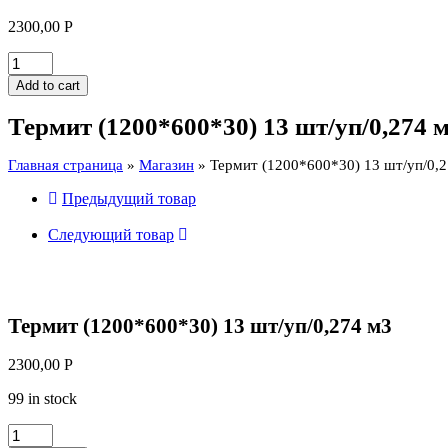
2300,00
Р
Термит
(1200*600*30)
Add to cart
13
шт/
Термит (1200*600*30) 13 шт/уп/0,274 
уп/0,274
м3
Главная страница
»
Магазин
»
Термит (1200*600*30) 13 шт/уп/0,
quantity
Предыдущий товар
Следующий товар
Термит (1200*600*30) 13 шт/уп/0,274 м3
2300,00
Р
99 in stock
Термит