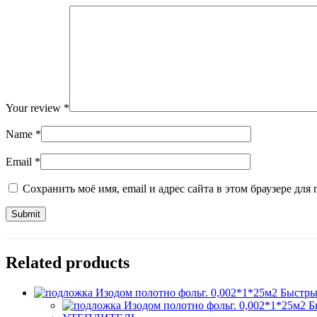
Your review
*
Name
*
Email
*
Сохранить моё имя, email и адрес сайта в этом браузере д
Related products
Быстры
Б