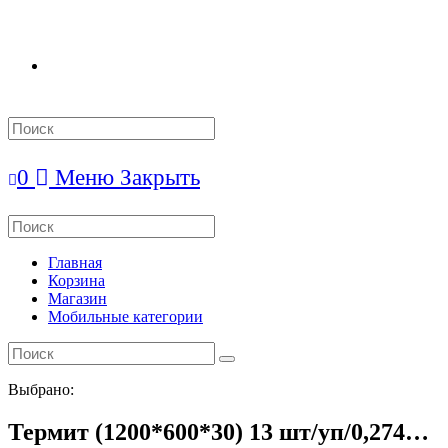
Search
this
website
0
Меню
Закрыть
Search
this
website
Главная
Корзина
Магазин
Мобильные категории
Выбрано:
Термит (1200*600*30) 13 шт/уп/0,274…