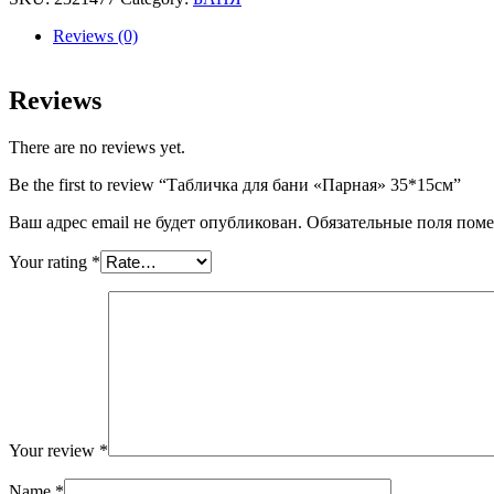
"Парная"
35*15см
Reviews (0)
quantity
Reviews
There are no reviews yet.
Be the first to review “Табличка для бани «Парная» 35*15см”
Ваш адрес email не будет опубликован.
Обязательные поля пом
Your rating
*
Your review
*
Name
*