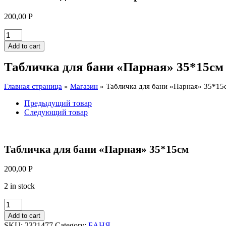
200,00
Р
Табличка
для
Add to cart
бани
"Парная"
Табличка для бани «Парная» 35*15см
35*15см
quantity
Главная страница
»
Магазин
»
Табличка для бани «Парная» 35*15
Предыдущий товар
Следующий товар
Табличка для бани «Парная» 35*15см
200,00
Р
2 in stock
Табличка
для
Add to cart
бани
SKU:
2321477
Category:
БАНЯ