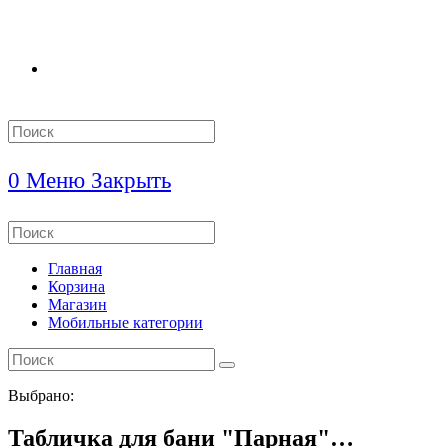
Search
this
website
0
Меню
Закрыть
Search
this
website
Главная
Корзина
Магазин
Мобильные категории
Выбрано:
Табличка для бани "Парная"…