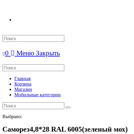
Search
this
website
0
Меню
Закрыть
Search
this
website
Главная
Корзина
Магазин
Мобильные категории
Выбрано:
Саморез4,8*28 RAL 6005(зеленый мох)