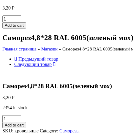
3,20
Р
Саморез4,8*28
RAL
Add to cart
6005(зеленый
мох)
Саморез4,8*28 RAL 6005(зеленый мох
quantity
Главная страница
»
Магазин
»
Саморез4,8*28 RAL 6005(зеленый 
Предыдущий товар
Следующий товар
Саморез4,8*28 RAL 6005(зеленый мох)
3,20
Р
2354 in stock
Саморез4,8*28
RAL
Add to cart
6005(зеленый
SKU:
кровельные
Category:
Саморезы