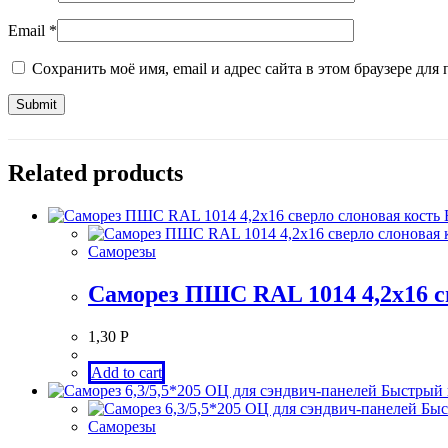
Email
*
Сохранить моё имя, email и адрес сайта в этом браузере д
Related products
Саморезы
Саморез ПШС RAL 1014 4,2х16 с
1,30
Р
Add to cart
Быстрый 
Быс
Саморезы