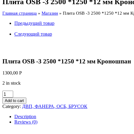
Плита OSB -3 2500 *1250 *12 мм Кро
*1250
*12
Главная страница
»
Магазин
»
Плита OSB -3 2500 *1250 *12 мм 
мм
Кроношпан
Предыдущий товар
quantity
Следующий товар
Плита OSB -3 2500 *1250 *12 мм Кроношпан
1300,00
Р
2 in stock
Плита
OSB
Add to cart
-3
Category:
ДВП, ФАНЕРА, ОСБ, БРУСОК
2500
*1250
Description
*12
Reviews (0)
мм
Кроношпан