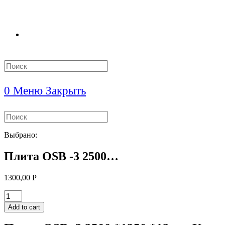
Search
this
website
0
Меню
Закрыть
Search
this
website
Выбрано:
Плита OSB -3 2500…
1300,00
Р
Плита
OSB
Add to cart
-3
2500