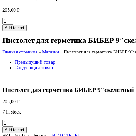
205,00
Р
Пистолет
для
Add to cart
герметика
БИБЕР
Пистолет для герметика БИБЕР 9″ске
9"скелетный
60101
Главная страница
»
Магазин
»
Пистолет для герметика БИБЕР 9″с
quantity
Предыдущий товар
Следующий товар
Пистолет для герметика БИБЕР 9″скелетный
205,00
Р
7 in stock
Пистолет
для
Add to cart
герметика
SKU:
60101
Category:
ПИСТОЛЕТЫ