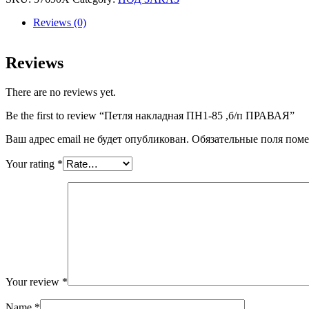
85
,б/
Reviews (0)
п
ПРАВАЯ
quantity
Reviews
There are no reviews yet.
Be the first to review “Петля накладная ПН1-85 ,б/п ПРАВАЯ”
Ваш адрес email не будет опубликован.
Обязательные поля пом
Your rating
*
Your review
*
Name
*