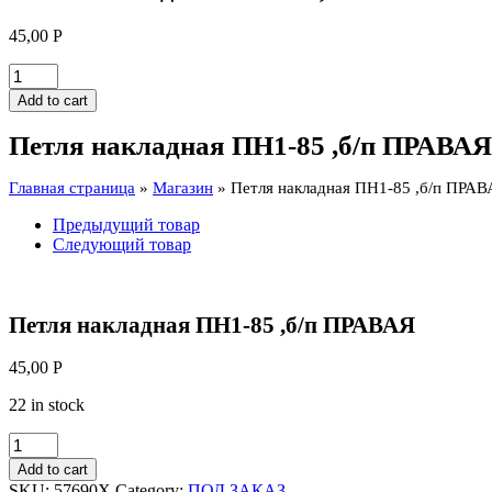
45,00
Р
Петля
накладная
Add to cart
ПН1-
85
Петля накладная ПН1-85 ,б/п ПРАВАЯ
,б/
п
Главная страница
»
Магазин
»
Петля накладная ПН1-85 ,б/п ПРА
ПРАВАЯ
quantity
Предыдущий товар
Следующий товар
Петля накладная ПН1-85 ,б/п ПРАВАЯ
45,00
Р
22 in stock
Петля
накладная
Add to cart
ПН1-
SKU:
57690Х
Category:
ПОД ЗАКАЗ