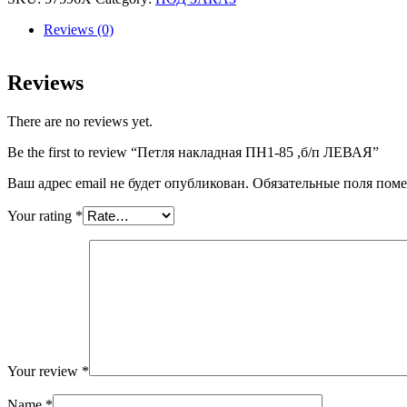
85
,б/
Reviews (0)
п
ЛЕВАЯ
quantity
Reviews
There are no reviews yet.
Be the first to review “Петля накладная ПН1-85 ,б/п ЛЕВАЯ”
Ваш адрес email не будет опубликован.
Обязательные поля пом
Your rating
*
Your review
*
Name
*