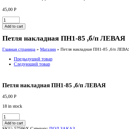
45,00
Р
Петля
накладная
Add to cart
ПН1-
85
Петля накладная ПН1-85 ,б/п ЛЕВАЯ
,б/
п
Главная страница
»
Магазин
»
Петля накладная ПН1-85 ,б/п ЛЕВА
ЛЕВАЯ
quantity
Предыдущий товар
Следующий товар
Петля накладная ПН1-85 ,б/п ЛЕВАЯ
45,00
Р
18 in stock
Петля
накладная
Add to cart
ПН1-
SKU:
57596Х
Category:
ПОД ЗАКАЗ