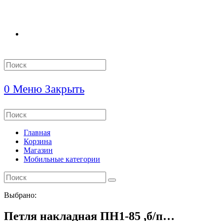
Search
this
website
0
Меню
Закрыть
Search
this
website
Главная
Корзина
Магазин
Мобильные категории
Выбрано:
Петля накладная ПН1-85 ,б/п…