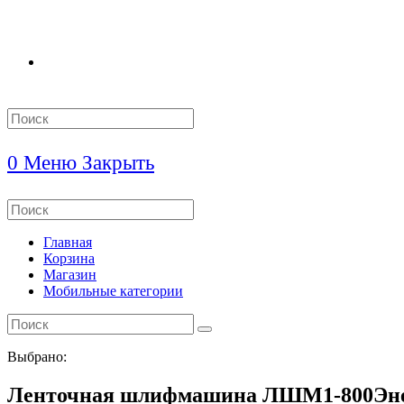
Search
this
website
0
Меню
Закрыть
Search
this
website
Главная
Корзина
Магазин
Мобильные категории
Выбрано:
Ленточная шлифмашина ЛШМ1-800Э