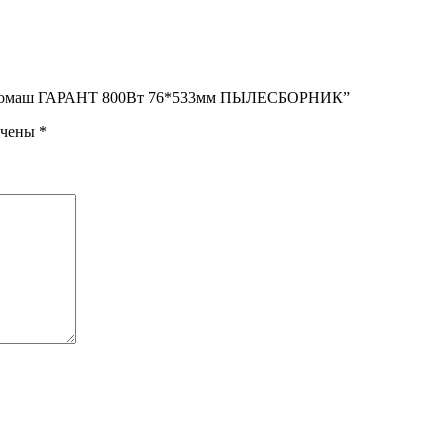
нергомаш ГАРАНТ 800Вт 76*533мм ПЫЛЕСБОРНИК”
ечены
*