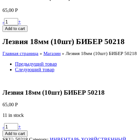
65,00
Р
Лезвия
-
+
18мм
Add to cart
(10шт)
БИБЕР
Лезвия 18мм (10шт) БИБЕР 50218
50218
quantity
Главная страница
»
Магазин
»
Лезвия 18мм (10шт) БИБЕР 50218
Предыдущий товар
Следующий товар
Лезвия 18мм (10шт) БИБЕР 50218
65,00
Р
11 in stock
Лезвия
-
+
18мм
Add to cart
(10шт)
SKU:
50218
Category:
ИНВЕНТАРЬ ХОЗЯЙСТВЕННЫЙ