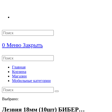
Search
this
website
0
Меню
Закрыть
Search
this
website
Главная
Корзина
Магазин
Мобильные категории
Выбрано:
Лезвия 18мм (10шт) БИБЕР…