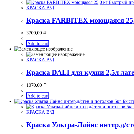
Быстрый пр
КРАСКА В/Д
Краска FARBITEX моющаяся 25,
3700,00
Р
Add to cart
КРАСКА В/Д
Краска DALI для кухни 2,5л лат
1070,00
Р
Add to cart
Быст
КРАСКА В/Д
Краска Ультра-Лайнс интер.д/ст