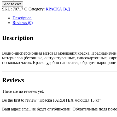
FARBITEX
Add to cart
моющая
SKU:
70717 О
Category:
КРАСКА В/Д
13
кг
Description
quantity
Reviews (0)
Description
Водно-дисперсионная матовая моющаяся краска. Предназначена
материалов (бетонные, оштукатуренные, гипсокартонные, кирп
несколько часов. Краска удобно наносится, образует паропро
Reviews
There are no reviews yet.
Be the first to review “Краска FARBITEX моющая 13 кг”
Ваш адрес email не будет опубликован.
Обязательные поля пом