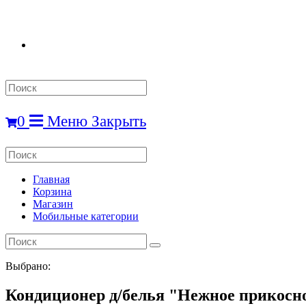
Search
this
website
0
Меню
Закрыть
Search
this
website
Главная
Корзина
Магазин
Мобильные категории
Выбрано:
Кондиционер д/белья "Нежное прикос